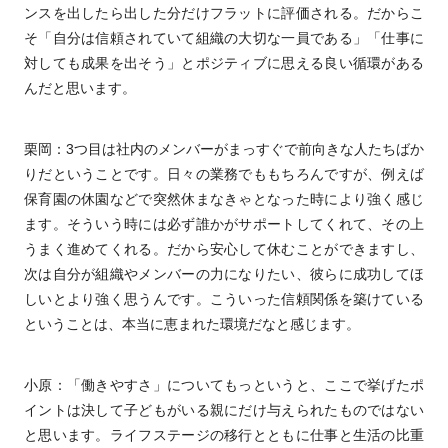
ンスを出したら出した分だけフラットに評価される。だからこ
そ「自分は信頼されていて組織の大切な一員である」「仕事に
対しても成果を出そう」とポジティブに思える良い循環がある
んだと思います。
栗岡：3つ目は社内のメンバーがまっすぐで前向きな人たちばか
りだということです。日々の業務でももちろんですが、例えば
保育園の休園などで突然休まなきゃとなった時により強く感じ
ます。そういう時には必ず誰かがサポートしてくれて、その上
うまく進めてくれる。だから安心して休むことができますし、
次は自分が組織やメンバーの力になりたい、彼らに成功してほ
しいとより強く思うんです。こういった信頼関係を築けている
ということは、本当に恵まれた環境だなと感じます。
小原：「働きやすさ」についてもっというと、ここで挙げたポ
イントは決して子どもがいる親にだけ与えられたものではない
と思います。ライフステージの移行とともに仕事と生活の比重