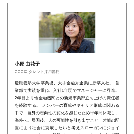
小原 由花子
COO室 タレント採用部門
慶應義塾大学卒業後、大手金融系企業に新卒入社。 営
業部で実績を重ね、入社1年弱でマネージャーに昇進。
2年目より他金融機関との新規事業部立ち上げの責任者
を経験する。 メンバーの育成やキャリア形成に関わる
中で、自身の志向性の変化を感じたため半年間休職し、
海外へ。帰国後、人の可能性を引き出すこと、才能の配
置により社会に貢献したいと考えスローガンにジョイ