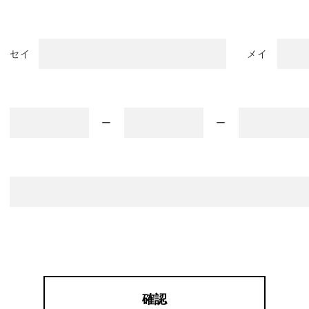
セイ
メイ
ー
ー